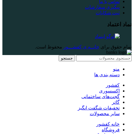
تماس با ما
پیگیری سفارشات
ثبت شکایات
نماد اعتماد
تمام حقوق برای
خانــه ی کفشـــور
محفوظ است.
جستجو
منو
دسته بندی ها
کفشور
اکسسوری
گجت‌های ساختمانی
گاتر
تخفیفات شگفت انگیز
سایر محصولات
خانه کفشور
فروشگاه