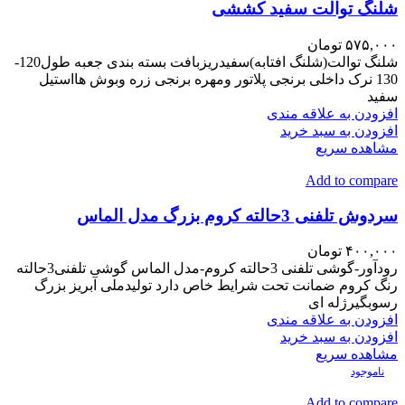
شلنگ توالت سفید کششی
۵۷۵,۰۰۰
تومان
شلنگ توالت(شلنگ افتابه)سفیدریزبافت بسته بندی جعبه طول120-
130 نرک داخلی برنجی پلاتور ومهره برنجی زره وبوش هااستیل
سفید
افزودن به علاقه مندی
افزودن به سبد خرید
مشاهده سریع
Add to compare
سردوش تلفنی 3حالته کروم بزرگ مدل الماس
۴۰۰,۰۰۰
تومان
رودآور-گوشی تلفنی 3حالته کروم-مدل الماس گوشی تلفنی3حالته
رنگ کروم ضمانت تحت شرایط خاص دارد تولیدملی آبریز بزرگ
رسوبگیرژله ای
افزودن به علاقه مندی
افزودن به سبد خرید
مشاهده سریع
ناموجود
Add to compare