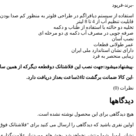
-برند-فرپود
استفاده از سیستم دیافراگم در طراحی فلوتر به منظور کم صدا بودن و
قابلیت تنظیم آب از 4 تا 8 لیتر
تخلیه دو حالته با استفاده از طناب و دکمه
صرفه جویی در مصرف آب دکمه ی دو مرحله ای
نصب آسان
عمر طولانی قطعات
دارای نشان استاندارد ملی ایران
زیبایی منحصر به فرد
-پیشنهادمیشود:جهت نصب این فلاشتانک دوقطعه دیگرکه از همین سایت میتوانیدسفارش دهید.تهیه شود: 1- یکعدد
-این کالا ضمانت برگشت تا24ساعت بعداز دریافت دارد.
نظرات (0)
دیدگاهها
هیچ دیدگاهی برای این محصول نوشته نشده است.
اولین نفری باشید که دیدگاهی را ارسال می کنید برای “فلاشتانک فو
نشانی ایمیل شما منتشر نخواهد شد.
بخش‌های موردنیاز علامت‌گذاری 