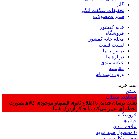
گاتر
تخفیفات شگفت انگیز
سایر محصولات
خانه کفشور
فروشگاه
مجله خانه کفشور
لیست قیمت
تماس با ما
درباره ما
علاقه مندی
مقایسه
ورود / ثبت نام
سبد خرید
بستن
مشاهده مطلب
بعلت نوسان شدید، تا اطلاع ثانوی قیمتهاو موجودی کالاهابصورت
لحظه ای تغییر می‌کند ،باتشکر ازدرک شما
فروشگاه
فیلترها
علاقه مندی
0
محصول
سبد خرید
حساب کاربری من