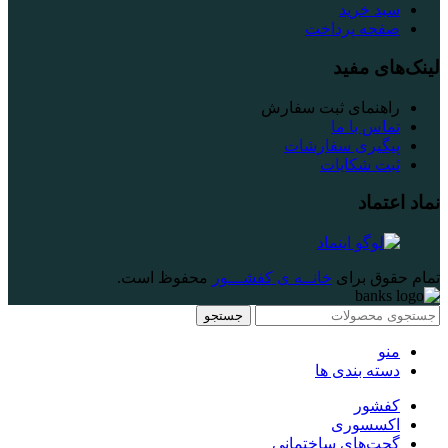
سبد خرید
صفحه پرداخت
لینک‌های مفید
راهنمای ثبت سفارش
تماس با ما
پیگیری سفارشات
ثبت شکایات
نماد اعتماد
تمام حقوق برای
خانــه ی کفشـــور
محفوظ است.
جستجو
منو
دسته بندی ها
کفشور
اکسسوری
گجت‌های ساختمانی