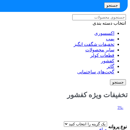
جستجو
انتخاب دسته بندی
اکسسوری
پمپ
تخفیفات شگفت انگیز
سایر محصولات
قطعات کولر
کفشور
گاتر
گجت‌های ساختمانی
جستجو
تخفیفات ویژه کفشور​
-5%
نوع پروانه
صاف