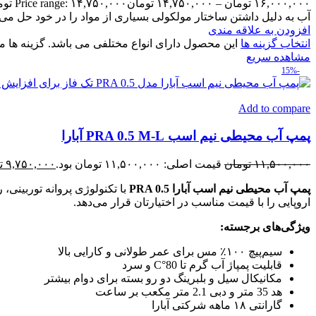
۱۶,۰۰۰,۰۰۰
تومان
–
۱۴,۷۵۰,۰۰۰
تومان
Price range: ۱۴,۷۵۰,۰۰۰ تومان through ۱۶,۰۰۰,۰۰۰ تومان
آب به دلیل داشتن ساختار مولکولی بسیاری از مواد را در خود حل می‌
افزودن به علاقه مندی
انتخاب گزینه ها
این محصول دارای انواع مختلفی می باشد. گزینه ه
مشاهده سریع
-15%
Add to compare
پمپ آب محیطی نیم اسب PRA 0.5 M-L آبارا
۱۱,۵۰۰,۰۰۰
تومان
قیمت اصلی: ۱۱,۵۰۰,۰۰۰ تومان بود.
۹,۷۵۰,۰۰۰
ت
پمپ آب محیطی نیم اسب آبارا PRA 0.5
با تکنولوژی پروانه توربینی
اروپایی را با قیمت مناسب در اختیارتان قرار می‌دهد.
ویژگی‌های برجسته:
سیم‌پیچ ۱۰۰٪ مس برای عمر طولانی و کارایی بالا
قابلیت پمپاژ آب گرم تا
80°
C
و سرد
مکانیکال سیل و بلبرینگ دو رو بسته برای دوام بیشتر
هد
35
متر و دبی
2.1
متر مکعب بر ساعت
گارانتی ۱۸ ماهه شرکتی آبارا