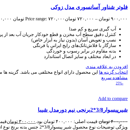
فلوتر شناور آسانسوری مدل زوکی
۹۰۰,۰۰۰
تومان
–
۷۲۰,۰۰۰
تومان
Price range: ۷۲۰,۰۰۰ تومان through ۹۰۰,۰۰۰ تومان
آب گیری سریع و کم صدا
کنترل دقیق سطح آب مخزن و قطع خودکار جریان آب بعد از پ
نصب و تعویض آسان (بدون نیاز به ابزار خاص)
سازگار با فلاش‌تانک‌های رایج ایرانی یا فرنگی
بدنه مقاوم در برابر رسوب و خوردگی
در ابعاد مختلف و سایز اتصال استاندارد
افزودن به علاقه مندی
انتخاب گزینه ها
این محصول دارای انواع مختلفی می باشد. گزینه ه
مشاهده سریع
-25%
Add to compare
شیرپیسوار3/8*2برنجی نیم دورمدل شیبا
۴۰۰,۰۰۰
تومان
قیمت اصلی: ۴۰۰,۰۰۰ تومان بود.
۳۰۰,۰۰۰
تومان
قیمت فع
ویژگی توضیحات نوع محصول شیر پیسوار3/8*2 جنس بدنه برنج نوع اتصال رزوه‌ای قابلیت ضدزنگ بله کاربرد نصب شیرآلات سرویس بهداشتی