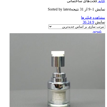
خانه
گجت‌های ساختمانی
نمایش 1–9 از 31 نتیجه
Sorted by latest
مشاهده فیلترها
نمایش
9
24
36
ناموجود