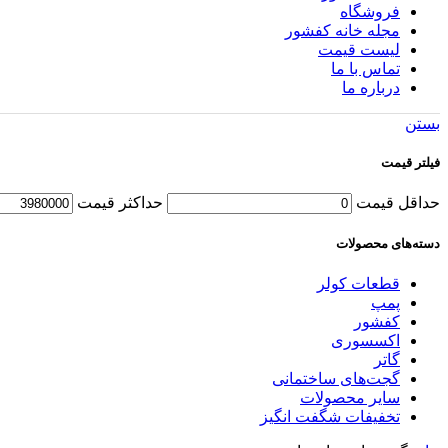
فروشگاه
مجله خانه کفشور
لیست قیمت
تماس با ما
درباره ما
بستن
فیلتر قیمت
حداقل قیمت
حداكثر قيمت
دسته‌های محصولات
قطعات کولر
پمپ
کفشور
اکسسوری
گاتر
گجت‌های ساختمانی
سایر محصولات
تخفیفات شگفت انگیز