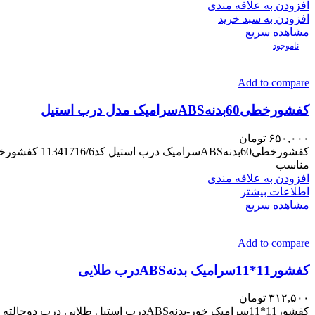
افزودن به علاقه مندی
افزودن به سبد خرید
مشاهده سریع
ناموجود
Add to compare
کفشورخطی60بدنهABSسرامیک مدل درب استیل
۶۵۰,۰۰۰
تومان
مناسب
افزودن به علاقه مندی
اطلاعات بیشتر
مشاهده سریع
Add to compare
کفشور11*11سرامیک بدنهABSدرب طلایی
۳۱۲,۵۰۰
تومان
کفشور11*11سرامیک خور-بدنهABSدرب استیل طلایی درب دوحالته بدنه مقاوم دربرابراشعه خورشیدومواداسیدی خروجی5cm مناسب سالن-حمام-توالت و….. خروجی مرکز استیل درب304عمق دار مناسب