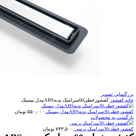
بزرگنمایی تصویر
خانه
کفشور
کفشورخطی60سرامیک بدنهABSمدل بیسیک
کفشورخطی30سرامیک بدنهABSمدل بیسیک
۵۵۰,۰۰۰
تومان
بازگشت به محصولات
کفشورخطی30سرامیک پرسی
۷۳۳,۵۰۰
تومان