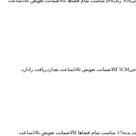
کفشورخطی60سرامیک طلایی کد11314716/6 کفشورخطی سرامیک خورطلایی برندکاریزما استیل304 ضخامت بدنه1/5 ابعاد7*60 قطرخروجی5cm رنگpvd مناسب تمام فضاها کالاضمانت تعویض تا24ساعت