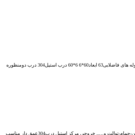
کفشورخطی60بدنهABSسرامیک درب استیل کد11341716/6 کفشورخطی سرامیک خور60CM-بدنهABS برندکاریزما خروجی5CM مناسب لوله های فاضلابی63 ابعاد60*6 6*60 درب استیل304 درب دومنظوره