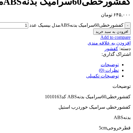
کفشورخطی60سرامیک بدنهABSمدل بیسیک
۶۴۵,۰۰۰
تومان
کفشورخطی60سرامیک بدنهABSمدل بیسیک عدد
افزودن به سبد خرید
Add to compare
افزودن به علاقه مندی
دسته:
کفشور
اشتراک گذاری:
توضیحات
نظرات (0)
توضیحات تکمیلی
توضیحات
کفشورخطی60سرامیک بدنهABS کد1010163
کفشورخطی سرامیک خوردرب استیل
بدنهABS
قطرخروجی5cm