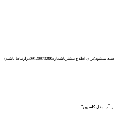
اطلاع بیشترباشماره09120973290درارتباط باشید)
یمن آب مدل کاسپین”