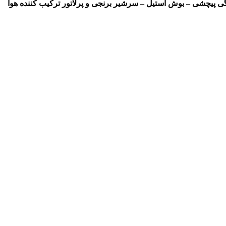
گى پیچشى – بوش استیل – سرشیر برنجى و پرلاتور ترکیب کننده هوا