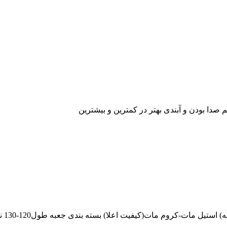
 صدا بودن و آبندی بهتر در کمترین و بیشترین
کروم مات(کیفیت اعلا) بسته بندی جعبه طول120-130 نرک داخلی برنجی