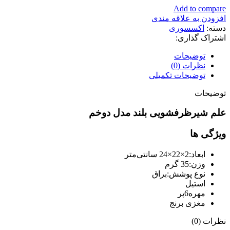
Add to compare
افزودن به علاقه مندی
دسته:
اکسسوری
اشتراک گذاری:
توضیحات
نظرات (0)
توضیحات تکمیلی
توضیحات
علم شیرظرفشویی بلند مدل دوخم
ویژگی ها
ابعاد
:
2×22×24 سانتی‌متر
وزن
:
35 گرم
نوع پوشش
:
براق
استیل
مهره6پر
مغزی برنج
نظرات (0)