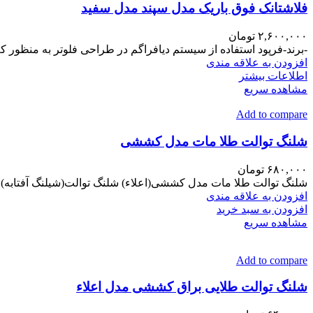
فلاشتانک فوق باریک مدل سپند مدل سفید
۲,۶۰۰,۰۰۰
تومان
-برند-فرپود استفاده از سیستم دیافراگم در طراحی فلوتر به منظور کم
افزودن به علاقه مندی
اطلاعات بیشتر
مشاهده سریع
Add to compare
شلنگ توالت طلا مات مدل کششی
۶۸۰,۰۰۰
تومان
شلنگ توالت طلا مات مدل کششی(اعلاء) شلنگ توالت(شیلنگ آفتابه)طلا مات(کیفیت اعلا)کد201 بسته بندی جعبه طول0
افزودن به علاقه مندی
افزودن به سبد خرید
مشاهده سریع
Add to compare
شلنگ توالت طلایی براق کششی مدل اعلاء