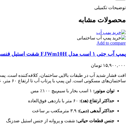
توضیحات تکمیلی
محصولات مشابه
Add to compare
پمپ آب جتی ۱ اسب مدل FJWm10H شفت استیل فنسی
۱۵,۹۰۰,۰۰۰
تومان
ساختمان‌های مسکونی است. این پمپ با پرتاب آب تا ارتفاع ۶۰ متر، عملکردی بی‌نقص و طول عمر بالایی را تضمین می‌کند.
توان موتور:
۱ اسب بخار با سیم‌پیچ ۱۰۰٪ مس
حداکثر ارتفاع (هد):
۶۰ متر با بازدهی فوق‌العاده
حداکثر آبدهی (دبی):
۳.۹ مترمکعب بر ساعت
جنس قطعات حیاتی:
شفت و پروانه از جنس استیل ضدزنگ