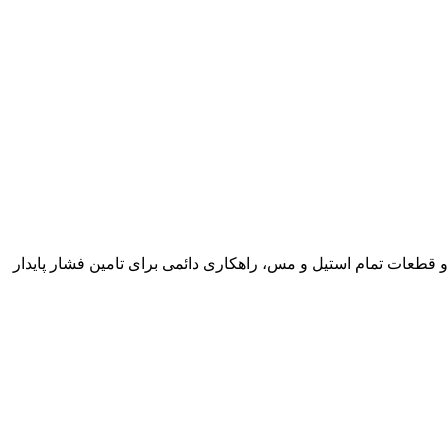
 است. پمپ آب جتی ۱ اسب فنسی مدل FJWm10H با تکیه بر ساختار خودمکش و قطعات تمام استیل و مس، راهکاری دائمی برای تامین فشار پایدار