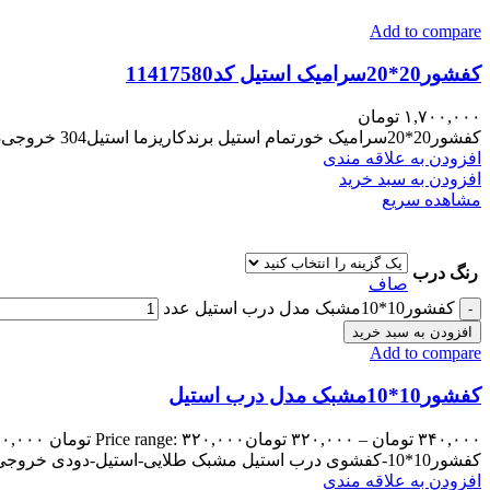
Add to compare
کفشور20*20سرامیک استیل کد11417580
۱,۷۰۰,۰۰۰
تومان
کفشور20*20سرامیک خورتمام استیل برندکاریزما استیل304 خروجی8 استیل مات درب دومنظوره مناسب تمام فضاها و….
افزودن به علاقه مندی
افزودن به سبد خرید
مشاهده سریع
رنگ درب
صاف
کفشور10*10مشبک مدل درب استیل عدد
افزودن به سبد خرید
Add to compare
کفشور10*10مشبک مدل درب استیل
۳۴۰,۰۰۰
تومان
–
۳۲۰,۰۰۰
تومان
Price range: ۳۲۰,۰۰۰ تومان through ۳۴۰,۰۰۰ تومان
کفشور10*10-کفشوی درب استیل مشبک طلایی-استیل-دودی خروجی مرکز خروجی5cm بدنه ABS مناسب حمام-سرویس توالت-آشپزخانه و…
افزودن به علاقه مندی