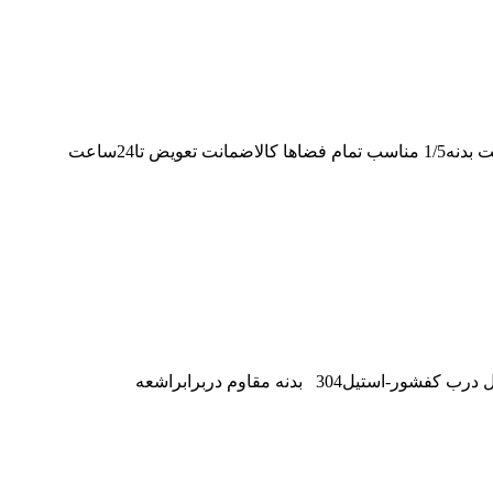
کفشورخطی60*6بدنهABSمشبک درب استیل کد11341747/6N برندکاریزما بدنهABS خروجی5cm ومناسب لوله فاضلاب سایز63 جنس استیل درب کفشور-استیل304 بدنه مقاوم دربرابراشعه