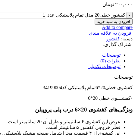
۲۰۰,۰۰۰
تومان
کفشور خطی20 مدل تمام پلاستیکی عدد
افزودن به سبد خرید
Add to compare
افزودن به علاقه مندی
دسته:
کفشور
اشتراک گذاری:
توضیحات
نظرات (0)
توضیحات تکمیلی
توضیحات
کفشوی خطی20*6تمام پلاستیکی کد34199004
▫️کفشـــوی خطی 20*6
ویژگی‌های کفشوی 20×6 درب پلی پروپیلن
عرض این کفشوی ۶ سانتیمتر و طول آن 20 سانتیمتر است.
قطر خروجی کفشور ۵ سانتیمتر است.
این کفشوی از ۴ قسمت مجزا شامل صفحه مشبک پلاستیکی، بدنه پلاستیکی، توری داخلی پلاستیکی و دریچه سوسک بند تشکیل شده است.