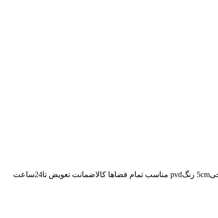
کفشورخطی60سرامیک طلایی کد11314716/6 کفشورخطی سرامیک خورطلایی برندکاریزما استیل304 ضخامت بدنه1/5 ابعاد7*60 قطرخروجی5cm رنگpvd مناسب تمام فضاها کالاضمانت تعویض تا24ساعت