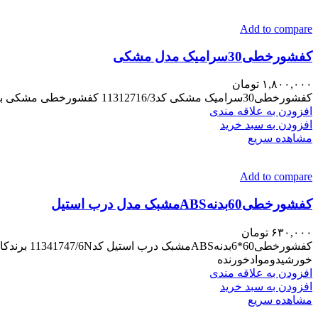
Add to compare
کفشورخطی30سرامیک مدل مشکی
۱,۸۰۰,۰۰۰
تومان
کفشورخطی30سرامیک مشکی کد11312716/3 کفشورخطی مشکی برندکاریزما رنگ کوره ای ابعاد7*60 استیل304 قطرخروجی5CM ضخامت بدنه1/5 مناسب تمام فضاها کالاضمانت تعویض تا24ساعت
افزودن به علاقه مندی
افزودن به سبد خرید
مشاهده سریع
Add to compare
کفشورخطی60بدنهABSمشبک مدل درب استیل
۶۳۰,۰۰۰
تومان
خورشیدوموادخورنده
افزودن به علاقه مندی
افزودن به سبد خرید
مشاهده سریع