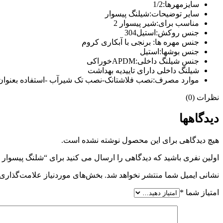
سایزمهرها:1/2
سایر توضیحات:
شیلنگ پیسوار
مناسب برای:
شیر پیسوار 2
جنس روکش:
استیل304
جنس مهره ها: برنجی با آبکاری کروم
جنس بوشها:استیل
جنس شیلنگ داخلی:APDMخوراکی
شیلنگ داخلی دارای تاییدیه بهداشت
موارد مصرف:نصب فلاشتانک-نصب تک شیرآب -استفاده بعنوان
نظرات (0)
دیدگاهها
هیچ دیدگاهی برای این محصول نوشته نشده است.
اولین نفری باشید که دیدگاهی را ارسال می کنید برای “شلنگ پیسوار 1/2 دوسر مهره 50 سانت”
نشانی ایمیل شما منتشر نخواهد شد.
بخش‌های موردنیاز علامت‌گذاری 
امتیاز شما
*