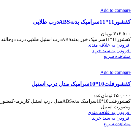
Add to compare
کفشور11*11سرامیک بدنهABSدرب طلایی
۳۱۲,۵۰۰
تومان
کفشور11*11سرامیک خور-بدنهABSدرب استیل طلایی درب دوحالته بدنه مقاوم دربرابراشعه خورشیدومواداسیدی خروجی5cm مناسب سالن-حمام-توالت و….. خروجی مرکز استیل درب304عمق دار مناسب
افزودن به علاقه مندی
افزودن به سبد خرید
مشاهده سریع
Add to compare
کفشورفلت10*10سرامیک مدل درب استیل
۴۵۰,۰۰۰
تومان
عدد
وبصورت استیل
افزودن به علاقه مندی
افزودن به سبد خرید
مشاهده سریع