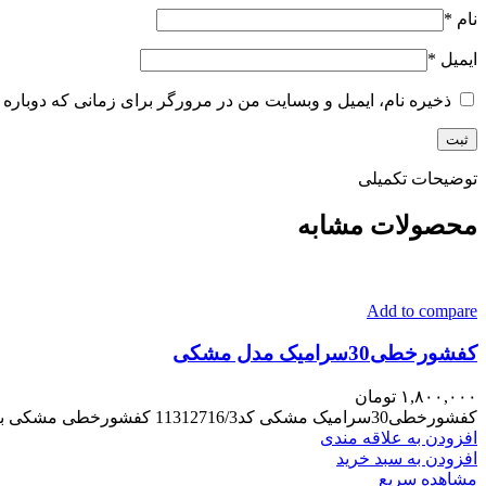
نام
*
ایمیل
*
ذخیره نام، ایمیل و وبسایت من در مرورگر برای زمانی که دوباره 
توضیحات تکمیلی
محصولات مشابه
Add to compare
کفشورخطی30سرامیک مدل مشکی
۱,۸۰۰,۰۰۰
تومان
کفشورخطی30سرامیک مشکی کد11312716/3 کفشورخطی مشکی برندکاریزما رنگ کوره ای ابعاد7*60 استیل304 قطرخروجی5CM ضخامت بدنه1/5 مناسب تمام فضاها کالاضمانت تعویض تا24ساعت
افزودن به علاقه مندی
افزودن به سبد خرید
مشاهده سریع