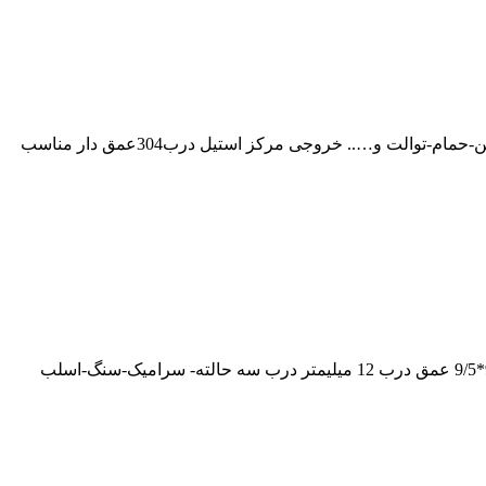
کفشورفلت10*10سرامیک بدنهABSمدل درب استیل کاریزما-کفشورفلت10*10سرامیک /سنگ بدنهABSدرب استیل کد1010261 ابعادبدنه9/5*9/5 عمق درب 12 میلیمتر درب سه حالته- سرامیک-سنگ-اسلب