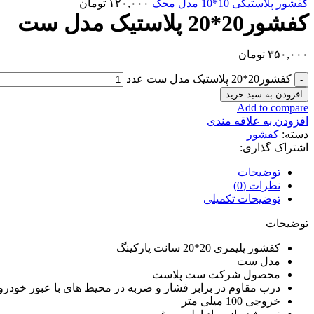
کفشور پلاستیکی 10*10 مدل محک
۱۲۰,۰۰۰
تومان
کفشور20*20 پلاستیک مدل ست
۳۵۰,۰۰۰
تومان
کفشور20*20 پلاستیک مدل ست عدد
افزودن به سبد خرید
Add to compare
افزودن به علاقه مندی
دسته:
کفشور
اشتراک گذاری:
توضیحات
نظرات (0)
توضیحات تکمیلی
توضیحات
کفشور پلیمری 20*20 سانت پارکینگ
مدل ست
محصول شرکت ست پلاست
درب مقاوم در برابر فشار و ضربه در محیط های با عبور خودرو
خروجی 100 میلی متر