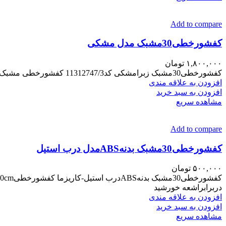
Add to compare
کفشورخطی30مشبک مدل مشکی
۱,۸۰۰,۰۰۰
تومان
کفشورخطی30مشبک زبرامشکی کد11312747/3 کفشورخطی مشبک استیل استیل304 ابعد7*30 رنگ کوره ای قطرخروجی5CM مناسب تمام فضاها ضخامت بدنه1/5 کالاضمانت تعویض تا24ساعت
افزودن به علاقه مندی
افزودن به سبد خرید
مشاهده سریع
Add to compare
کفشورخطی30مشبک بدنهABSمدل درب استیل
۵۰۰,۰۰۰
تومان
دربرابراشعه خورشید
افزودن به علاقه مندی
افزودن به سبد خرید
مشاهده سریع