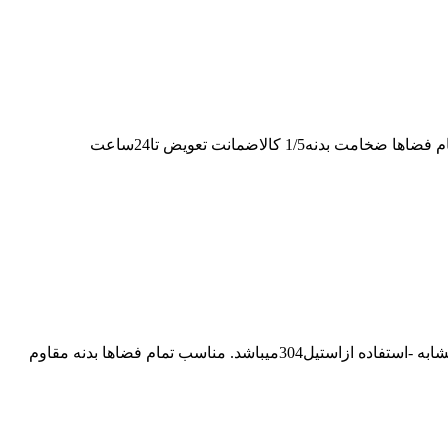
کفشورخطی30مشبک بدنهABSدرب استیل-کاریزما کفشورخطی30cmمشبک بدنهABSدرب استیل ابعاد6*30 خروجی5cm تفاوت باکالاهای مشابه -استفاده ازاستیل304میباشد. مناسب تمام فضاها بدنه مقاوم