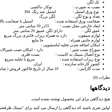
تک لگن
نصب به صورت : توکار -باکسی
نوع ورق استیل : استیل ضد زنگ 304
تعداد و نوع لگن : لگن بزرگ
ضخامت ورق استفاده شده : استیل با ضخامت بالا | ضخ
ابعاد خارجی محل نصب : 55در 50 سانتی متر
عمق لگن : دارای لگن عمیق 20 سانتی متر
لوازم سیفون: دارد به همراه زیراب فانتزی بزرگ مربع
لوازم جانبی همراه : جا مایع
امکان اضافه شدن تخلیه لباسشویی :
سوراخ نصب شیر : دارد – امکان نصب شیرالات با 
نوع اتصال سینک به کابینت : بست فلزی
نوع زیراب استفاده شده : مربع با تخلیه سریع
کشور کارخانه سازنده : ایران
مدت گارانتی : 10 سال از تاریخ فاکتور فروش ( شامل استفاده از اسیدهای قوی نمیشود )
نظرات (0)
دیدگاهها
هیچ دیدگاهی برای این محصول نوشته نشده است.
اولین نفری باشید که دیدگاهی را ارسال می کنید برای “سینک ظرفش