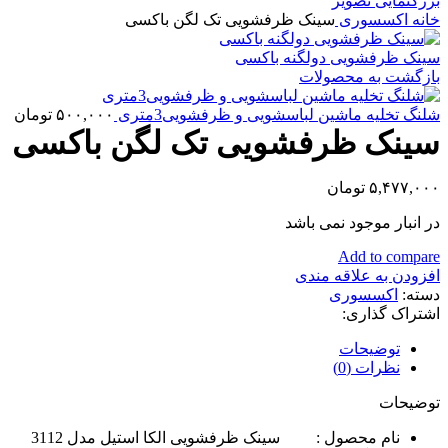
بزرگنمایی تصویر
خانه
اکسسوری
سینک ظرفشویی تک لگن باکسی
سینک ظرفشویی دولگنه باکسی
بازگشت به محصولات
شلنگ تخلیه ماشین لباسشویی و ظرفشویی3متری
۵۰۰,۰۰۰
تومان
سینک ظرفشویی تک لگن باکسی
۵,۴۷۷,۰۰۰
تومان
در انبار موجود نمی باشد
Add to compare
افزودن به علاقه مندی
دسته:
اکسسوری
اشتراک گذاری:
توضیحات
نظرات (0)
توضیحات
نام محصول : سينک ظرفشویی الکا استیل مدل 3112