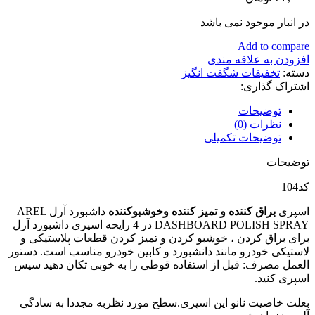
در انبار موجود نمی باشد
Add to compare
افزودن به علاقه مندی
دسته:
تخفیفات شگفت انگیز
اشتراک گذاری:
توضیحات
نظرات (0)
توضیحات تکمیلی
توضیحات
کد104
اسپری
براق کننده و تمیز کننده وخوشبوکننده
داشبورد آرل AREL
DASHBOARD POLISH SPRAY در 4 رایحه اسپری داشبورد آرل
برای براق کردن ، خوشبو کردن و تمیز کردن قطعات پلاستیکی و
لاستیکی خودرو مانند دانشبورد و کابین خودرو مناسب است. دستور
العمل مصرف: قبل از استفاده قوطی را به خوبی تکان دهید سپس
اسپری کنید.
بعلت خاصیت نانو این اسپری.سطح مورد نظربه مجددا به سادگی