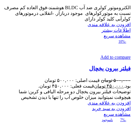
الکتروموتور کولری ضد آب BLDC هوشمند-فوق العاده کم مصرف
نسبت به موتورکولرهای موجود دربازار. -انقلابی درموتورهای
کولرآبی کلید کولر دارای
افزودن به علاقه مندی
اطلاعات بیشتر
مشاهده سریع
-10%
Add to compare
فیلتر بیرون یخچال
۵۰۰,۰۰۰
تومان
قیمت اصلی: ۵۰۰,۰۰۰ تومان
بود.
۴۵۰,۰۰۰
تومان
قیمت فعلی: ۴۵۰,۰۰۰ تومان.
توضیحات فیلتر بیرون یخچال دو مرحله الیافی و کربن: شما
هیچوقت نمیتوانید میزان خلوص آب را تنها با دیدن تشخیص
افزودن به علاقه مندی
افزودن به سبد خرید
مشاهده سریع
-7%
ناموجود