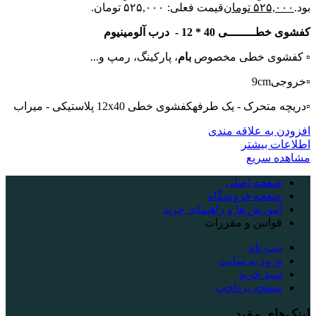
بود.
۵۲۵,۰۰۰
تومان
قیمت فعلی: ۵۲۵,۰۰۰ تومان.
کفشوی خطــــــــی 40 * 12
-
درب آلومینیوم
▫️ کفشوی خطی مخصوص
بام
، پارکینگ، رمپ و...
▫️خروجی9cm
▫️دریچه متحرک - یک طرفهکفشوی خطی 12x40 پلاستیکی - میراب
افزودن به علاقه مندی
اطلاعات بیشتر
مشاهده سریع
صفحه اصلی
صفحه فروشگاه
آموزش ها و راهنمای خرید
قوانین و مقررات
ثبت نام
ورود به سایت
سبد خرید
صفحه پرداخت
لینک‌های مفید