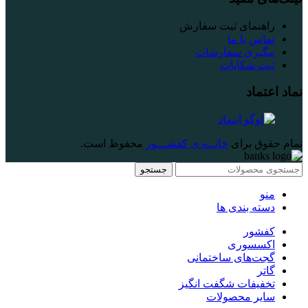
راهنمای ثبت سفارش
تماس با ما
پیگیری سفارشات
ثبت شکایات
نماد اعتماد
تمام حقوق برای
خانــه ی کفشـــور
محفوظ است.
جستجو
منو
دسته بندی ها
کفشور
اکسسوری
گجت‌های ساختمانی
گاتر
تخفیفات شگفت انگیز
سایر محصولات