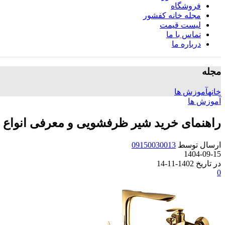
فروشگاه
مجله خانه کفشور
لیست قیمت
تماس با ما
درباره ما
مجله
خانه
آموزش ها
آموزش ها
راهنمای خرید شیر ظرفشویی و معرفی انواع ش
ارسال توسط
09150030013
1404-09-15
در تاریخ 1402-11-14
0