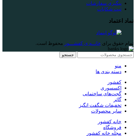
پیگیری سفارشات
ثبت شکایات
نماد اعتماد
تمام حقوق برای
خانــه ی کفشـــور
محفوظ است.
جستجو
منو
دسته بندی ها
کفشور
اکسسوری
گجت‌های ساختمانی
گاتر
تخفیفات شگفت انگیز
سایر محصولات
خانه کفشور
فروشگاه
مجله خانه کفشور