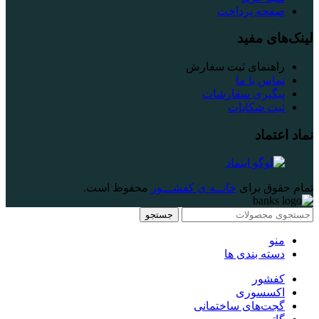
صفحه پرداخت
لینک‌های مفید
راهنمای ثبت سفارش
تماس با ما
پیگیری سفارشات
ثبت شکایات
نماد اعتماد
تمام حقوق برای
خانــه ی کفشـــور
محفوظ است.
جستجو
منو
دسته بندی ها
کفشور
اکسسوری
گجت‌های ساختمانی