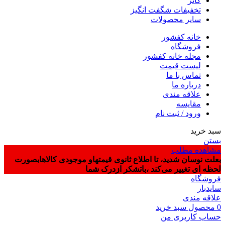
گاتر
تخفیفات شگفت انگیز
سایر محصولات
خانه کفشور
فروشگاه
مجله خانه کفشور
لیست قیمت
تماس با ما
درباره ما
علاقه مندی
مقایسه
ورود / ثبت نام
سبد خرید
بستن
مشاهده مطلب
بعلت نوسان شدید، تا اطلاع ثانوی قیمتهاو موجودی کالاهابصورت
لحظه ای تغییر می‌کند ،باتشکر ازدرک شما
فروشگاه
سایدبار
علاقه مندی
0
محصول
سبد خرید
حساب کاربری من